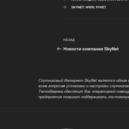
МЕТКИ
SKYNET
,
WWW
,
РУНЕТ
Навигация
Предыдущая
НАЗАД
по
запись:
Новости компании SkyNet
записям
Спутниковый Интернет SkyNet является одним 
всем вопросам установки и настройки спутников
Техподдержка обеспечит Вас оперативной помощ
предприятия позволит поддерживать постоянну