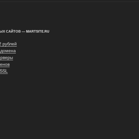
ЫХ САЙТОВ — MARTSITE.RU
2 рублей
 домена
ерверы
енов
 SSL