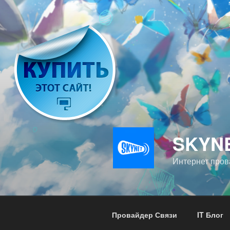
Перейти
к
содержимому
SKYN
Интернет пров
Провайдер Связи
IT Блог