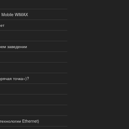
и Mobile WiMAX
нет
воем заведении
орячая точка»)?
технологии Ethernet)