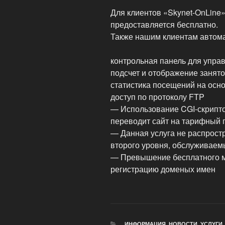
Для клиентов «Skynet-OnLine»
предоставляется бесплатно.
Также нашим клиентам автома
контрольная панель для упра
подсчет и отображение занято
статистика посещений на осно
доступ по протоколу FTP
— Использование CGI-скриптов
переводит сайт на тарифный 
— Данная услуга не распрост
второго уровня, обслуживаемы
— Превышение бесплатного ме
регистрацию доменых имен
РУБРИКИ
ИНФОРМАЦИЯ
,
НОВОСТИ
,
УСЛУГИ