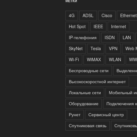
МЕТКИ
4G
ADSL
Cisco
Ethernet
Hot Spot
IEEE
Internet
IP-телефония
ISDN
LAN
SkyNet
Tesla
VPN
Web 
Wi-Fi
WiMAX
WLAN
WW
Беспроводные сети
Выделенн
Высокоскоростной интернет
Локальные сети
Мобильный и
Оборудование
Подключения к
Рунет
Сервисный центр
Спутниковая связь
Спутников