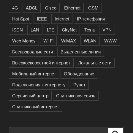
4G
ADSL
Cisco
Ethernet
GSM
Hot Spot
IEEE
Internet
IP-телефония
ISDN
LAN
LTE
SkyNet
Tesla
VPN
Web Money
Wi-Fi
WiMAX
WLAN
WWW
Беспроводные сети
Выделенные линии
Высокоскоростной интернет
Локальные сети
Мобильный интернет
Оборудование
Подключения к интернету
Рунет
Сервисный центр
Спутниковая связь
Спутниковый интернет
Искать:
Поиск