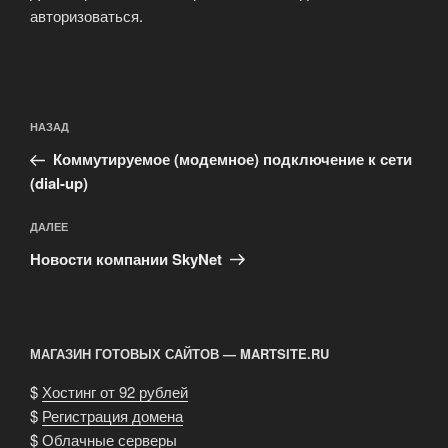
авторизоваться
.
Навигация
Предыдущая
НАЗАД
по
запись:
записям
Коммутируемое (модемное) подключение к сети
(dial-up)
Следующая
ДАЛЕЕ
запись
Новости компании SkyNet
МАГАЗИН ГОТОВЫХ САЙТОВ — MARTSITE.RU
$
Хостинг от 92 рублей
$
Регистрация домена
$
Облачные серверы