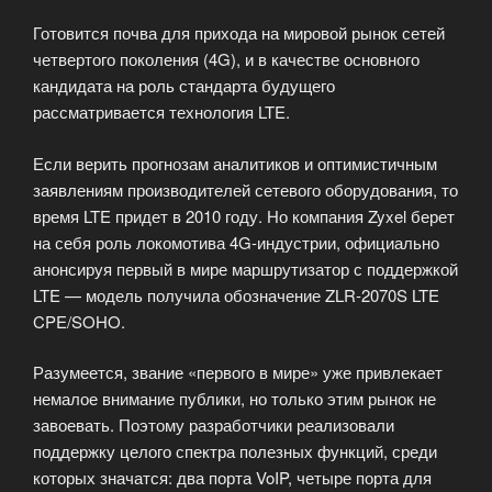
планах
Готовится почва для прихода на мировой рынок сетей
в
четвертого поколения (4G), и в качестве основного
сети
кандидата на роль стандарта будущего
SвойWiFi»
рассматривается технология LTE.
Если верить прогнозам аналитиков и оптимистичным
заявлениям производителей сетевого оборудования, то
время LTE придет в 2010 году. Но компания Zyxel берет
на себя роль локомотива 4G-индустрии, официально
анонсируя первый в мире маршрутизатор с поддержкой
LTE — модель получила обозначение ZLR-2070S LTE
CPE/SOHO.
Разумеется, звание «первого в мире» уже привлекает
немалое внимание публики, но только этим рынок не
завоевать. Поэтому разработчики реализовали
поддержку целого спектра полезных функций, среди
которых значатся: два порта VoIP, четыре порта для