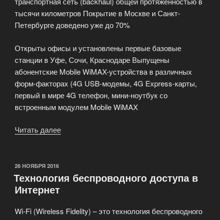
транспортная сеть (backhaul) общей протяженностью в
тысячи километров Покрытие в Москве и Санкт-
Петербурге доведено уже до 70%
Открыты офисы и установлены первые базовые
станции в Уфе, Сочи, Краснодаре Выпущены
абонентские Mobile WiMAX-устройства в различных
форм-факторах (4G USB-модемы, 4G Express-карты,
первый в мире 4G телефон, мини-ноутбук со
встроенным модулем Mobile WiMAX
Читать далее
«Беспроводной
интернета
(4G)
по
ОПУБЛИКОВАНО
26 НОЯБРЯ 2016
Технология беспроводного доступа в
технологии
Интернет
Mobile
WiMAX»
Wi-Fi (Wireless Fidelity) – это технология беспроводного