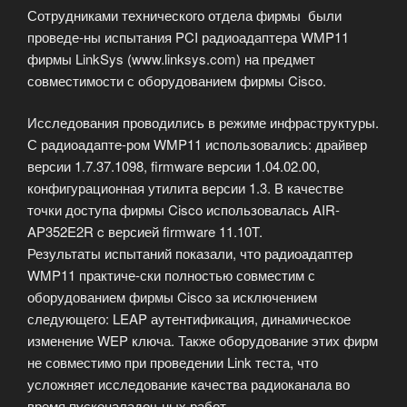
Сотрудниками технического отдела фирмы были
проведе-ны испытания PCI радиоадаптера WMP11
фирмы LinkSys (www.linksys.com) на предмет
совместимости с оборудованием фирмы Cisco.
Исследования проводились в режиме инфраструктуры.
С радиоадапте-ром WMP11 использовались: драйвер
версии 1.7.37.1098, firmware версии 1.04.02.00,
конфигурационная утилита версии 1.3. В качестве
точки доступа фирмы Cisco использовалась AIR-
AP352E2R c версией firmware 11.10T.
Результаты испытаний показали, что радиоадаптер
WMP11 практиче-ски полностью совместим с
оборудованием фирмы Cisco за исключением
следующего: LEAP аутентификация, динамическое
изменение WEP ключа. Также оборудование этих фирм
не совместимо при проведении Link теста, что
усложняет исследование качества радиоканала во
время пусконаладоч-ных работ.