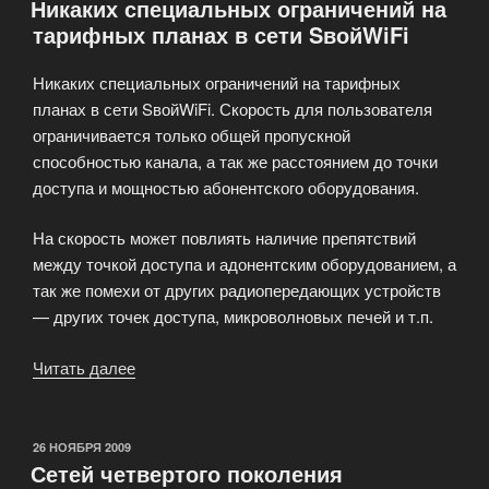
Никаких специальных ограничений на
тарифных планах в сети SвойWiFi
Никаких специальных ограничений на тарифных
планах в сети SвойWiFi. Скорость для пользователя
ограничивается только общей пропускной
способностью канала, а так же расстоянием до точки
доступа и мощностью абонентского оборудования.
На скорость может повлиять наличие препятствий
между точкой доступа и адонентским оборудованием, а
так же помехи от других радиопередающих устройств
— других точек доступа, микроволновых печей и т.п.
Читать далее
«Никаких
специальных
ограничений
на
ОПУБЛИКОВАНО
26 НОЯБРЯ 2009
Сетей четвертого поколения
тарифных