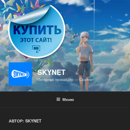
Перейти
к
содержимому
SKYNET
Интернет провайдер — Скайнет
Меню
АВТОР:
SKYNET