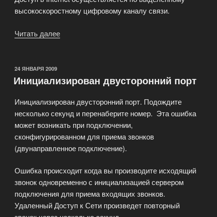
высокоскоростному цифровому каналу связи.
Читать далее
«Бесплатное
подключение
к
выделенной
ОПУБЛИКОВАНО
24 ЯНВАРЯ 2009
Инициализирован двусторонний порт
линии!»
Инициализирован двусторонний порт. Подождите
несколько секунд и перенаберите номер. Эта ошибка
может возникать при подключении,
сконфигурированном для приема звонков
(двунаправленное подключение).
Ошибка происходит когда вы производите исходящий
звонок одновременно с инициализацией сервером
подключения для приема входящих звонков.
Удаленный Доступ к Сети произведет повторный
звонок через несколько секунд