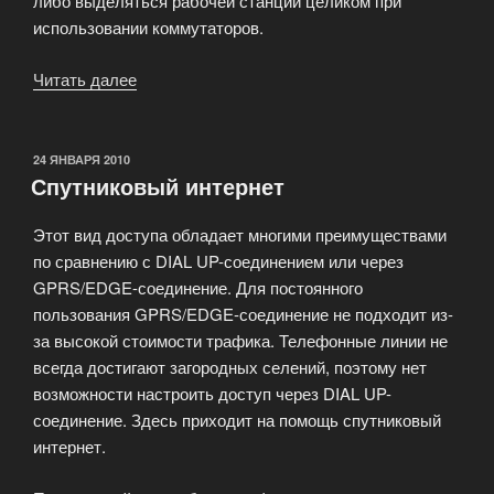
либо выделяться рабочей станции целиком при
использовании коммутаторов.
Читать далее
«Постоянное
подключение
к
сети
ОПУБЛИКОВАНО
24 ЯНВАРЯ 2010
Спутниковый интернет
Internet
(по
Этот вид доступа обладает многими преимуществами
технологии
по сравнению с DIAL UP-соединением или через
Ethernet)»
GPRS/EDGE-соединение. Для постоянного
пользования GPRS/EDGE-соединение не подходит из-
за высокой стоимости трафика. Телефонные линии не
всегда достигают загородных селений, поэтому нет
возможности настроить доступ через DIAL UP-
соединение. Здесь приходит на помощь спутниковый
интернет.