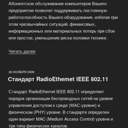
Абонентское обслуживание компьютеров Вашего
предприятия позволит поддерживать постоянную
работоспособность Вашего оборудования, избегая при
этом чрезвычайных ситуаций, финансовых,
информационных или материальных потерь при сбое
или простое, уменьшение риска поломки техники.
Читать далее
«Новая
услуга
сервисного
центра!»
ОПУБЛИКОВАНО
26 НОЯБРЯ 2009
Стандарт RadioEthemet IEEE 802.11
Стандарт RadioEthemet IEEE 802.11 определяет
порядок организации беспроводных сетей на уровне
управления доступом к среде (МАС-уровне) и
физическом (PHY) уровне. В стандарте определен
один вариант MAC (Medium Access Control) уровня и
три типа физических каналов.