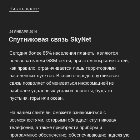
Читать далее
«Что
такое
хот-
спот
ОПУБЛИКОВАНО
24 ЯНВАРЯ 2014
Спутниковая связь SkyNet
(Hot
Spot,
Сегодня более 85% населения планеты являются
дословно
пользователями GSM-сетей, при этом покрытие сетей,
—
как правило, ограничивается лишь территориями
«горячая
населенных пунктов. В свою очередь спутниковая
точка»)?»
связь позволяет обмениваться информацией из
наиболее удаленных уголков планеты, будь то
пустыня, горы или океан.
На нашем сайте вы сможете ознакомиться с
возможностями, которыми обладает спутниковая
телефония, а также приобрести приборы и
программное обеспечение, обеспечивающие надежную