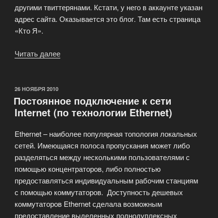
другими твиттерянами. Кстати, у него в аккаунте указан
адрес сайта. Оказывается это блог. Там есть страница
«Кто Я».
Читать далее
«Церемония
награждения
«Блог
Рунета»»
ОПУБЛИКОВАНО
26 НОЯБРЯ 2010
Постоянное подключение к сети
Internet (по технологии Ethernet)
Ethernet – наиболее популярная топология локальных
сетей. Имеющаяся полоса пропускания может либо
разделяться между несколькими пользователями с
помощью концентраторов, либо полностью
предоставляться индивидуальным рабочим станциям
с помощью коммутаторов. Доступность дешевых
коммутаторов Ethernet сделала возможным
предоставление выделенных полнодуплексных