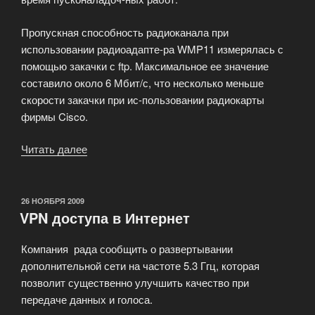
Пропускная способность радиоканала при
использовании радиоадапте-ра WMP11 измерялась с
помощью закачки с ftp. Максимальное ее значение
составило около 6 Мбит/с, что несколько меньше
скорости закачки при ис-пользовании радиокарты
фирмы Cisco.
Читать далее
«Испытания
PCI
радиоадаптера
WMP11
ОПУБЛИКОВАНО
26 НОЯБРЯ 2009
VPN доступа в Интернет
фирмы
LinkSys»
Компания рада сообщить о развертывании
дополнительной сети на частоте 5.3 Ггц, которая
позволит существенно улучшить качество при
передаче данных и голоса.