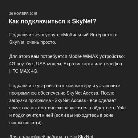
хотите
организовать
ОПУБЛИКОВАНО
26 НОЯБРЯ 2015
Как подключиться к SkyNet?
Wi-
Fi
Подключиться к услуге «Мобильный Интернет» от
зону
SkyNet очень просто.
в
своем
Для этого вам потребуется Mobile WiMAX устройство:
заведении»
4G ноутбук, USB-модем, Express карта или телефон
HTC MAX 4G.
Подключите устройство к компьютеру и установите
программное обеспечение SkyNet Access. После
загрузки программа «SkyNet Access» все сделает
сама: она автоматически запустится, найдет сеть Yota
и подключится к ней (если вы находитесь в зоне
покрытия сети).
Для дальнейшей работы в сети SkyNet