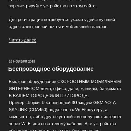
зарегистрируйте устройство на этом сайте.
Для регистрации потребуется указать действующий
адрес электронной почты и мобильный телефон.
Читать далее
«Как
подключиться
к
SkyNet?»
ОПУБЛИКОВАНО
26 НОЯБРЯ 2015
Беспроводное оборудование
Быстрое оборудование СКОРОСТНЫМ МОБИЛЬНЫМ
ИНТЕРНЕТОМ дома, офиса, дачи, машины, банкомата
В ВАШЕМ ГОРОДЕ ИЛИ ПРИГОРОДЕ.
Пример сборки: беспроводной 3G-модем GSM YOTA
SKYLINK (CDA450) подключен к Wi-Fi-роутеру, а
компьютер, либо другое устройство получают интернет
через Wi-Fi или по сетевому кабелю. Все устройства
объединены в локальную сеть без проводов,