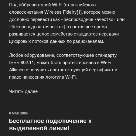
Под аббревиатурой Wi-Fi (от английского
словосочетания Wireless Fidelity[1], которое можно
дословно перевести как «беспроводное качество» или
«беспроводная точность») в настоящее время
развивается целое семейство стандартов передачи
цифровых потоков данных по радиоканалам.
Любое оборудование, соответствующее стандарту
IEEE 802.11, может быть протестировано в Wi-Fi
Alliance и получить соответствующий сертификат и
право нанесения логотипа Wi-Fi.
Читать далее
«Wi-
Fi
Alliance
для
ОПУБЛИКОВАНО
6 МАЯ 2009
Бесплатное подключение к
беспроводных
выделенной линии!
сетей»