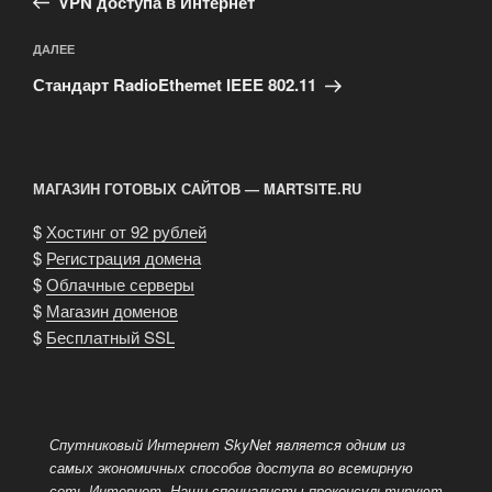
записям
VPN доступа в Интернет
Следующая
ДАЛЕЕ
запись
Стандарт RadioEthemet IEEE 802.11
МАГАЗИН ГОТОВЫХ САЙТОВ — MARTSITE.RU
$
Хостинг от 92 рублей
$
Регистрация домена
$
Облачные серверы
$
Магазин доменов
$
Бесплатный SSL
Спутниковый Интернет SkyNet является одним из
самых экономичных способов доступа во всемирную
сеть Интернет.
Наши специалисты проконсультируют