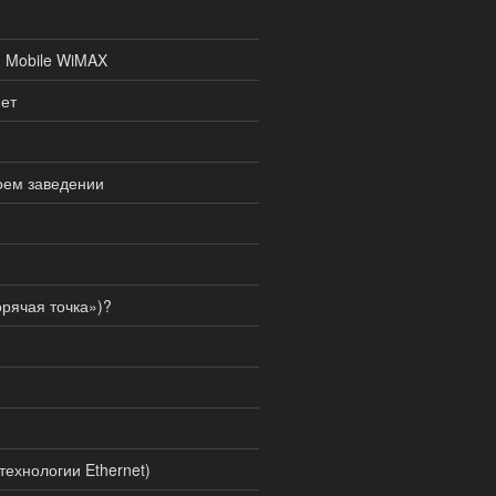
и Mobile WiMAX
нет
воем заведении
орячая точка»)?
технологии Ethernet)