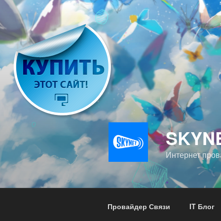
Перейти
к
содержимому
SKYN
Интернет пров
Провайдер Связи
IT Блог