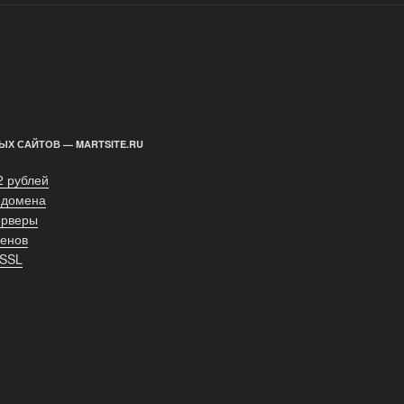
ЫХ САЙТОВ — MARTSITE.RU
2 рублей
 домена
ерверы
енов
 SSL