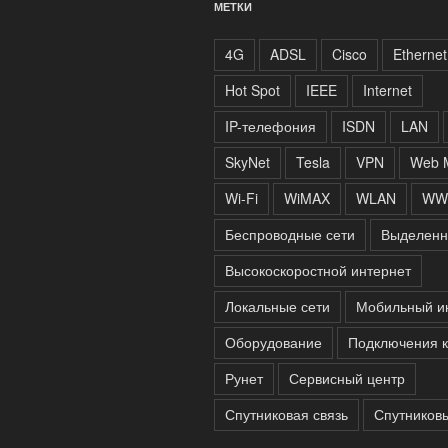
МЕТКИ
4G
ADSL
Cisco
Ethernet
Hot Spot
IEEE
Internet
IP-телефония
ISDN
LAN
SkyNet
Tesla
VPN
Web 
Wi-Fi
WiMAX
WLAN
WW
Беспроводные сети
Выделенн
Высокоскоростной интернет
Локальные сети
Мобильный и
Оборудование
Подключения к
Рунет
Сервисный центр
Спутниковая связь
Спутников