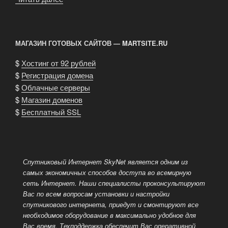
подключение
к
сети
МАГАЗИН ГОТОВЫХ САЙТОВ — MARTSITE.RU
Internet
(по
$
Хостинг от 92 рублей
технологии
$
Регистрация домена
ADSL)»
$
Облачные серверы
$
Магазин доменов
$
Бесплатный SSL
Спутниковый Интернет SkyNet является одним из
самых экономичных способов доступа во всемирную
сеть Интернет.
Наши специалисты проконсультируют
Вас по всем вопросам установки и настройки
спутникового интернета, приедут и смонтируют все
необходимое оборудование в максимально удобное для
Вас время. Техподдержка обеспечит Вас оперативной