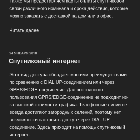
Также мы предоставляем карты оплаты спутниковой
связи различного номинала и срока действия, которые
можно заказать с доставкой на дом или в офис.
Читать далее
«Спутниковая
связь
SkyNet»
ОПУБЛИКОВАНО
24 ЯНВАРЯ 2010
Спутниковый интернет
Этот вид доступа обладает многими преимуществами
по сравнению с DIAL UP-соединением или через
GPRS/EDGE-соединение. Для постоянного
пользования GPRS/EDGE-соединение не подходит из-
за высокой стоимости трафика. Телефонные линии не
всегда достигают загородных селений, поэтому нет
возможности настроить доступ через DIAL UP-
соединение. Здесь приходит на помощь спутниковый
интернет.