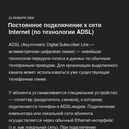
двусторонний
порт»
ОПУБЛИКОВАНО
24 ЯНВАРЯ 2009
Постоянное подключение к сети
Internet (по технологии ADSL)
ADSL (Asymmetric Digital Subscriber Line —
асимметричная цифровая линия) — новейшая
технология передачи голоса и данных по обычным
телефонным проводам. Для организации выделенного
канала может использоваться уже существующая
телефонная линия.
У абонента устанавливается специальное устройство
— сплиттер (разделитель сигнала), к которому
подключается телефон и ADSL-модем. Подключение
компьютера или локальной сети абонента
осуществляется через обычный Ethernet-интерфейс
(т.е. как локальная сеть). При подключении