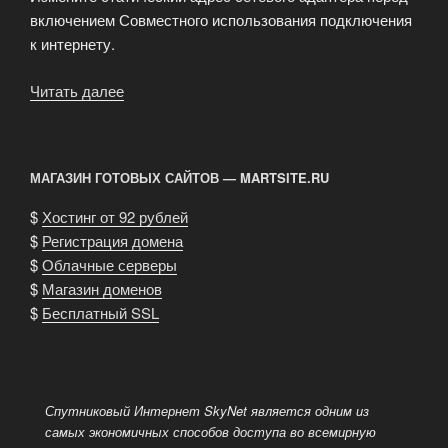
включением Совместного использования подключения
к интернету.
Читать далее
«Не
может
быть
активировано
МАГАЗИН ГОТОВЫХ САЙТОВ — MARTSITE.RU
совместное
использование?»
$
Хостинг от 92 рублей
$
Регистрация домена
$
Облачные серверы
$
Магазин доменов
$
Бесплатный SSL
Спутниковый Интернет SkyNet является одним из
самых экономичных способов доступа во всемирную