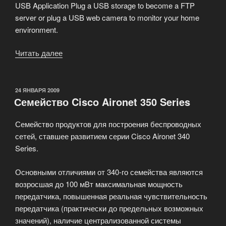
USB Application Plug a USB storage to become a FTP
server or plug a USB web camera to monitor your home
environment.
Читать далее
«Мы
предлагаем
аппаратное
решение
ОПУБЛИКОВАНО
24 ЯНВАРЯ 2009
Семейство Cisco Aironet 350 Series
Wireless
Home
Семейство продуктов для построения беспроводных
Gateway»
сетей, ставшее развитием серии Cisco Aironet 340
Series.
Основными отличиями от 340-го семейства являются
возросшая до 100 мВт максимальная мощность
передатчика, повышенная реальная чувствительность
передатчика (практически до предельных возможных
значений), наличие централизованной системы