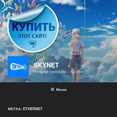
Перейти
к
содержимому
SKYNET
Интернет провайдер — Скайнет
Меню
МЕТКА: ETHERNET