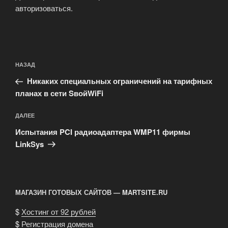
авторизоваться
.
Навигация
Предыдущая
НАЗАД
по
запись:
записям
Никаких специальных ограничений на тарифных
планах в сети SвойWiFi
Следующая
ДАЛЕЕ
запись
Испытания PCI радиоадаптера WMP11 фирмы
LinkSys
МАГАЗИН ГОТОВЫХ САЙТОВ — MARTSITE.RU
$
Хостинг от 92 рублей
$
Регистрация домена