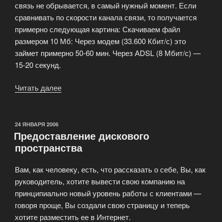
связь не обрывается, в самый нужный момент. Если
сравнивать по скорости канала связи, то получается
примерно следующая картина: Скачиваем файл
размером 10 Мб: Через модем (33.600 Кбит/с) это
займет примерно 50-60 мин. Через АDSL (8 Мбит/с) —
15-20 секунд.
Читать далее
«Постоянное
подключение
к
сети
ОПУБЛИКОВАНО
24 ЯНВАРЯ 2006
Предоставление дискового
Internet
пространства
(по
технологии
Вам, как человеку, есть, что рассказать о себе, Вы, как
ADSL)»
руководитель, хотите вывести свою компанию на
принципиально новый уровень работы с клиентами —
говоря проще, Вы создали свою страницу и теперь
хотите разместить ее в Интернет.