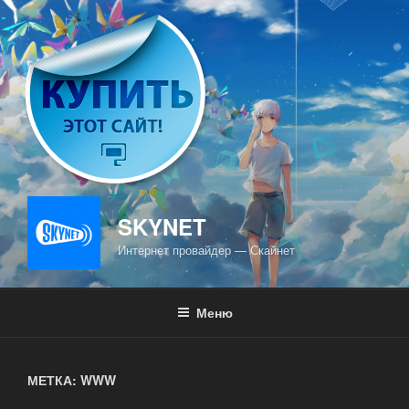
Перейти
к
содержимому
SKYNET
Интернет провайдер — Скайнет
Меню
МЕТКА: WWW