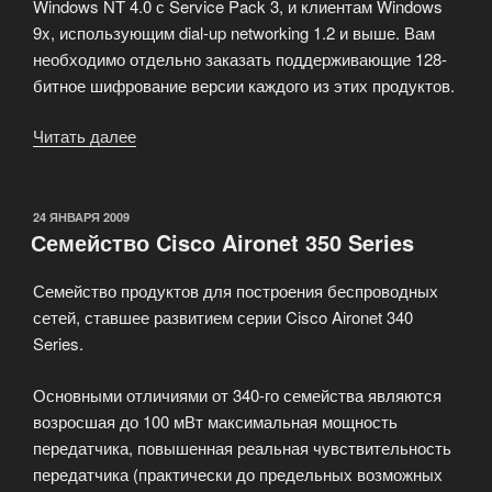
Windows NT 4.0 с Service Pack 3, и клиентам Windows
9x, использующим dial-up networking 1.2 и выше. Вам
необходимо отдельно заказать поддерживающие 128-
битное шифрование версии каждого из этих продуктов.
Читать далее
«Компьютер
не
поддерживает
требуемый
ОПУБЛИКОВАНО
24 ЯНВАРЯ 2009
Семейство Cisco Aironet 350 Series
тип
данных?»
Семейство продуктов для построения беспроводных
сетей, ставшее развитием серии Cisco Aironet 340
Series.
Основными отличиями от 340-го семейства являются
возросшая до 100 мВт максимальная мощность
передатчика, повышенная реальная чувствительность
передатчика (практически до предельных возможных