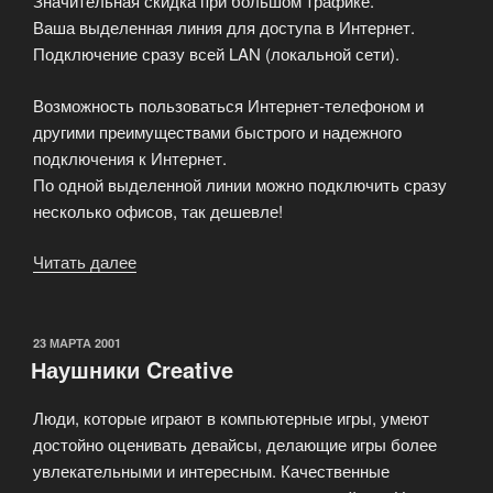
Значительная скидка при большом трафике.
Ваша выделенная линия для доступа в Интернет.
Подключение сразу всей LAN (локальной сети).
Возможность пользоваться Интернет-телефоном и
другими преимуществами быстрого и надежного
подключения к Интернет.
По одной выделенной линии можно подключить сразу
несколько офисов, так дешевле!
Читать далее
«Выделенные
линии
Интернет
для
ОПУБЛИКОВАНО
23 МАРТА 2001
Наушники Creative
офисов
в
Люди, которые играют в компьютерные игры, умеют
Москве
достойно оценивать девайсы, делающие игры более
через
увлекательными и интересным. Качественные
ADSL.»