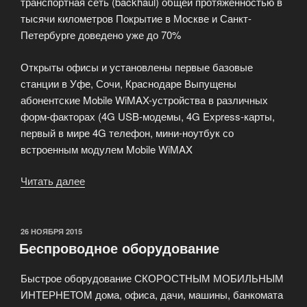
транспортная сеть (backhaul) общей протяженностью в
тысячи километров Покрытие в Москве и Санкт-
Петербурге доведено уже до 70%
Открыты офисы и установлены первые базовые
станции в Уфе, Сочи, Краснодаре Выпущены
абонентские Mobile WiMAX-устройства в различных
форм-факторах (4G USB-модемы, 4G Express-карты,
первый в мире 4G телефон, мини-ноутбук со
встроенным модулем Mobile WiMAX
Читать далее
«Беспроводной
интернета
(4G)
по
ОПУБЛИКОВАНО
26 НОЯБРЯ 2015
Беспроводное оборудование
технологии
Mobile
Быстрое оборудование СКОРОСТНЫМ МОБИЛЬНЫМ
WiMAX»
ИНТЕРНЕТОМ дома, офиса, дачи, машины, банкомата