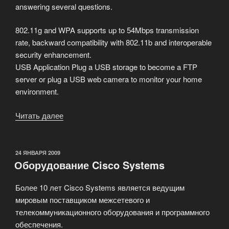
answering several questions.
802.11g and WPA supports up to 54Mbps transmission
rate, backward compatibility with 802.11b and interoperable
security enhancement.
USB Application Plug a USB storage to become a FTP
server or plug a USB web camera to monitor your home
environment.
Читать далее
«Мы
предлагаем
аппаратное
решение
ОПУБЛИКОВАНО
24 ЯНВАРЯ 2009
Оборудование Cisco Systems
Wireless
Home
Более 10 лет Cisco Systems является ведущим
Gateway»
мировым поставщиком межсетевого и
телекоммуникационного оборудования и программного
обеспечения.