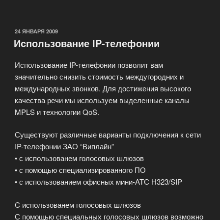
Cisco
Aironet
350
ОПУБЛИКОВАНО
24 ЯНВАРЯ 2009
Использование IP-телефонии
Series»
Использование IP-телефонии позволит вам
значительно снизить стоимость междугородних и
международных звонков. Для достижения высокого
качества речи мы используем выделенные каналы
MPLS и технологии QoS.
Существуют различные варианты подключения к сети
IP-телефонии ЗАО “Виплайн”
• с использованем голосовых шлюзов
• с помощью специализированного ПО
• с использованием офисных мини-АТС H323/SIP
C использованем голосовых шлюзов
С помощью специальных голосовых шлюзов возможно