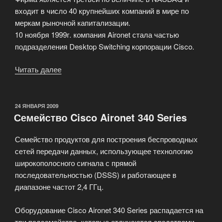
входит в число 40 крупнейших компаний в мире по
меркам рыночной капитализации.
10 ноября 1999г. компания Aironet стала частью
подразделения Desktop Switching корпорации Cisco.
Читать далее
«Оборудование
Cisco
Systems»
ОПУБЛИКОВАНО
24 ЯНВАРЯ 2009
Семейство Cisco Aironet 340 Series
Семейство продуктов для построения беспроводных
сетей передачи данных, использующее технологию
широкополосного сигнала с прямой
последовательностью (DSSS) и работающее в
диапазоне частот 2,4 ГГц.
Оборудование Cisco Aironet 340 Series распадается на
три подсемейства, которые отличаются средствами