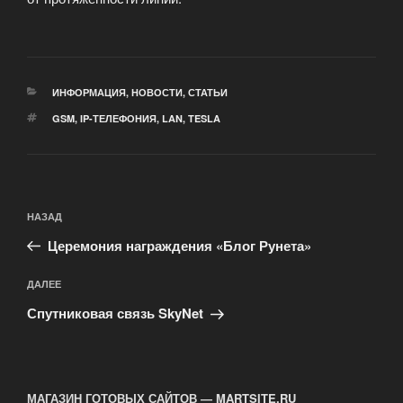
РУБРИКИ
ИНФОРМАЦИЯ
,
НОВОСТИ
,
СТАТЬИ
МЕТКИ
GSM
,
IP-ТЕЛЕФОНИЯ
,
LAN
,
TESLA
Навигация
Предыдущая
НАЗАД
по
запись:
записям
Церемония награждения «Блог Рунета»
Следующая
ДАЛЕЕ
запись
Спутниковая связь SkyNet
МАГАЗИН ГОТОВЫХ САЙТОВ — MARTSITE.RU