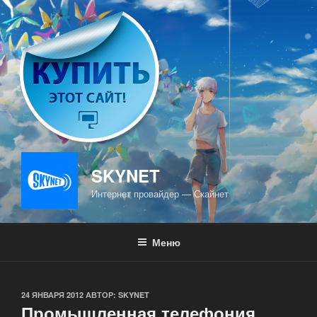
Перейти
к
содержимому
SKYNET
Интернет провайдер — Скайнет
Меню
ОПУБЛИКОВАНО
24 ЯНВАРЯ 2012
АВТОР:
SKYNET
Промышленная телефония