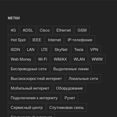
МЕТКИ
4G
ADSL
Cisco
Ethernet
GSM
Hot Spot
IEEE
Internet
IP-телефония
ISDN
LAN
LTE
SkyNet
Tesla
VPN
Web Money
Wi-Fi
WiMAX
WLAN
WWW
Беспроводные сети
Выделенные линии
Высокоскоростной интернет
Локальные сети
Мобильный интернет
Оборудование
Подключения к интернету
Рунет
Сервисный центр
Спутниковая связь
Спутниковый интернет