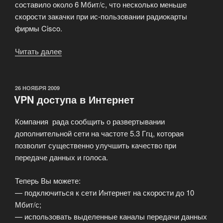
составило около 6 Мбит/с, что несколько меньше
скорости закачки при ис-пользовании радиокарты
фирмы Cisco.
Читать далее
«Испытания
PCI
радиоадаптера
WMP11
ОПУБЛИКОВАНО
26 НОЯБРЯ 2009
VPN доступа в Интернет
фирмы
LinkSys»
Компания рада сообщить о развертывании
дополнительной сети на частоте 5.3 Ггц, которая
позволит существенно улучшить качество при
передаче данных и голоса.
Теперь Вы можете:
— подключиться к сети Интернет на скорости до 10
Мбит/с;
— использовать выделенные каналы передачи данных