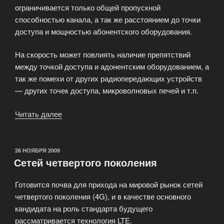
ограничивается только общей пропускной
способностью канала, а так же расстоянием до точки
доступа и мощностью абонентского оборудования.
На скорость может повлиять наличие препятствий
между точкой доступа и адонентским оборудованием, а
так же помехи от других радиопередающих устройств
— других точек доступа, микроволновых печей и т.п.
Читать далее
«Никаких
специальных
ограничений
на
ОПУБЛИКОВАНО
26 НОЯБРЯ 2009
Сетей четвертого поколения
тарифных
планах
Готовится почва для прихода на мировой рынок сетей
в
четвертого поколения (4G), и в качестве основного
сети
кандидата на роль стандарта будущего
SвойWiFi»
рассматривается технология LTE.