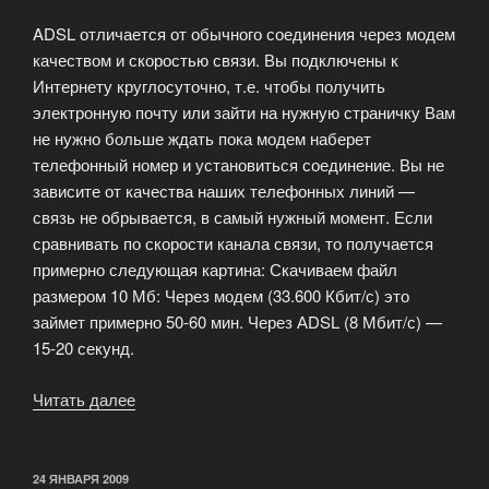
ADSL отличается от обычного соединения через модем
качеством и скоростью связи. Вы подключены к
Интернету круглосуточно, т.е. чтобы получить
электронную почту или зайти на нужную страничку Вам
не нужно больше ждать пока модем наберет
телефонный номер и установиться соединение. Вы не
зависите от качества наших телефонных линий —
связь не обрывается, в самый нужный момент. Если
сравнивать по скорости канала связи, то получается
примерно следующая картина: Скачиваем файл
размером 10 Мб: Через модем (33.600 Кбит/с) это
займет примерно 50-60 мин. Через АDSL (8 Мбит/с) —
15-20 секунд.
Читать далее
«Постоянное
подключение
к
сети
ОПУБЛИКОВАНО
24 ЯНВАРЯ 2009