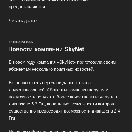
предоставляются:
Читать далее
«Предоставление
дискового
пространства»
ОПУБЛИКОВАНО
1 ЯНВАРЯ 2006
Новости компании SkyNet
В новом году компания «SkyNet» приготовила своим
абонентам несколько приятных новостей.
Во-первых сеть передачи данных стала
двухдиапазонной. Абоненты компании получили
возможность получать более качественные услуги в
диапазоне 5,3 Ггц, канальные возможности которого
существенно превосходят возможности диапазона 2,4
Ггц.
На новом оборудовании появилась возможность