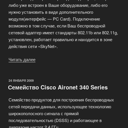
либо уже встроен в Ваше оборудование, либо его
нужно установить в виде дополнительного
модуля(интерфейс — PC Card). Подключение
возможно в том случае, если Ваш беспроводной
сетевой адаптер имеет стандарты 802.11b или 802.11g,
установлен, работает правильно и находится в зоне
действия сети «SkyNet».
Читать далее
«Компания
представляет
Вам
мобильный
ОПУБЛИКОВАНО
24 ЯНВАРЯ 2009
Семейство Cisco Aironet 340 Series
Wi-
Fi»
Семейство продуктов для построения беспроводных
сетей передачи данных, использующее технологию
широкополосного сигнала с прямой
последовательностью (DSSS) и работающее в
диапазоне частот 2,4 ГГц.