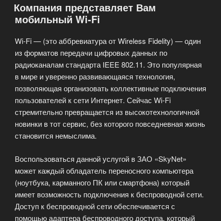
Компания представляет Вам
Internet
мобильный Wi-Fi
(по
технологии
Wi-Fi — (это аббревиатура от Wireless Fidelity) — один
ADSL)»
из форматов передачи цифровых данных по
радиоканалам стандарта IEEE 802.11. Это популярная
в мире и уверенно развивающаяся технология,
позволяющая организовать коллективные подключения
пользователей к сети Интернет. Сейчас Wi-Fi
стремительно превращается из высокотехнологичной
новинки в тот сервис, без которого повседневная жизнь
становится немыслима.
Воспользоваться данной услугой в ЗАО «SkyNet»
может каждый обладатель переносного компьютера
(ноутбука, карманного ПК или смартфона) который
имеет возможность подключения к беспроводной сети.
Доступ к беспроводной сети обеспечивается с
помощью адаптера беспроводного доступа, который