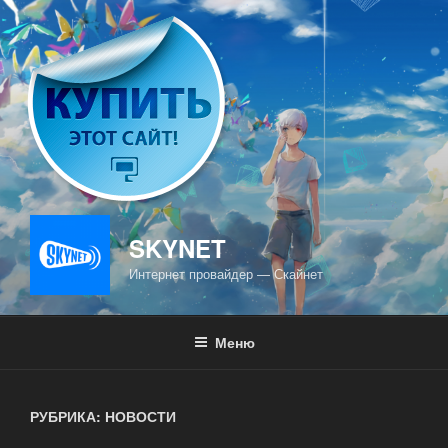
Перейти
к
содержимому
SKYNET
Интернет провайдер — Скайнет
Меню
РУБРИКА: НОВОСТИ