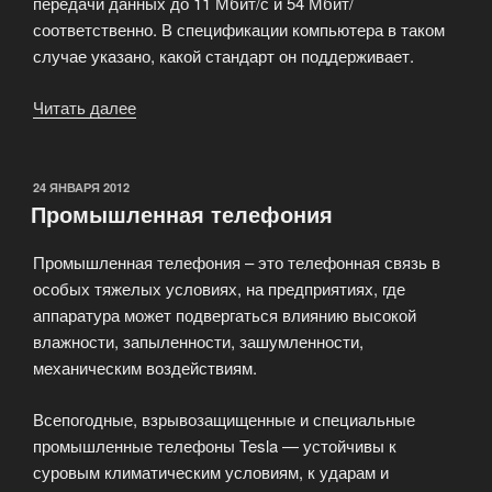
передачи данных до 11 Мбит/с и 54 Мбит/
соответственно. В спецификации компьютера в таком
случае указано, какой стандарт он поддерживает.
Читать далее
«Технология
беспроводного
доступа
в
ОПУБЛИКОВАНО
24 ЯНВАРЯ 2012
Промышленная телефония
Интернет»
Промышленная телефония – это телефонная связь в
особых тяжелых условиях, на предприятиях, где
аппаратура может подвергаться влиянию высокой
влажности, запыленности, зашумленности,
механическим воздействиям.
Всепогодные, взрывозащищенные и специальные
промышленные телефоны Tesla — устойчивы к
суровым климатическим условиям, к ударам и