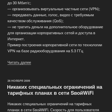
до 30 Мбит/с;
— организовывать виртуальные частные сети (VPN);
— передавать данные, голос, видео с требуемым
качеством обслуживания (QoS);
— не тратить деньги на дополнительное оборудование
для организации корпоративных сетей и доступа в
Интернет.
Пример построения корпоративной сети по технологии
VPN на базе радиооборудования на 5.3 ГГц
Читать далее
«VPN
доступа
в
Интернет»
ОПУБЛИКОВАНО
26 НОЯБРЯ 2009
Никаких специальных ограничений на
тарифных планах в сети SвойWiFi
Никаких специальных ограничений на тарифных
планах в сети SвойWiFi. Скорость для пользователя