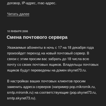
договор, IP-адрес, mac-адрес.
Читать далее
«Наведение
порядка
в
сети»
ОПУБЛИКОВАНО
10 ЯНВАРЯ 2008
Смена почтового сервера
Уважаемые абоненты в ночь с 17 на 18 декабря года
произойдет переход на новый почтовый сервер. В
связи с этим просим вас забрать до 18 числа всю
почту со своих почтовых ящиков. Владельцы почтовых
ящиков будут переведены на домен skynet73.ru.
В настройках ваших почтовых клиентов просим
заменить адреса серверов (например pop.mikromik.ru,
smtp.miromik.ru) на соответствующие (pop.skynet73.ru,
smtp.skynet73.ru).