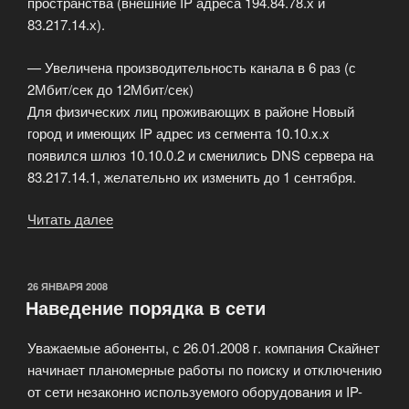
пространства (внешние IP адреса 194.84.78.х и
83.217.14.х).
— Увеличена производительность канала в 6 раз (с
2Мбит/сек до 12Мбит/сек)
Для физических лиц проживающих в районе Новый
город и имеющих IP адрес из сегмента 10.10.x.x
появился шлюз 10.10.0.2 и сменились DNS сервера на
83.217.14.1, желательно их изменить до 1 сентября.
Читать далее
«Улучшение
доступа
в
сеть
ОПУБЛИКОВАНО
26 ЯНВАРЯ 2008
Наведение порядка в сети
Интернет»
Уважаемые абоненты, с 26.01.2008 г. компания Скайнет
начинает планомерные работы по поиску и отключению
от сети незаконно используемого оборудования и IP-