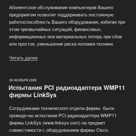
Абонентское обслуживание компьютеров Вашего
предприятия позволит поддерживать постоянную
работоспособность Вашего оборудования, избегая при
этом чрезвычайных ситуаций, финансовых,
информационных или материальных потерь при сбое
или простое, уменьшение риска поломки техники.
Читать далее
«Новая
услуга
сервисного
центра!»
ОПУБЛИКОВАНО
26 НОЯБРЯ 2009
Испытания PCI радиоадаптера WMP11
фирмы LinkSys
Сотрудниками технического отдела фирмы были
проведе-ны испытания PCI радиоадаптера WMP11
фирмы LinkSys (www.linksys.com) на предмет
совместимости с оборудованием фирмы Cisco.