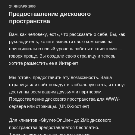
для
ОПУБЛИКОВАНО
24 ЯНВАРЯ 2006
Предоставление дискового
офисов
пространства
в
Москве
Вам, как человеку, есть, что рассказать о себе, Вы, как
через
руководитель, хотите вывести свою компанию на
ADSL.»
принципиально новый уровень работы с клиентами —
говоря проще, Вы создали свою страницу и теперь
хотите разместить ее в Интернет.
Мы готовы предоставить эту возможность. Ваша
страница или сайт попадут в глобальную сеть, и станут
доступны всем вашим друзьям и партнерам.
Предоставление дискового пространства для WWW-
сервера или страницы. (UNIX-хостинг)
Для клиентов «Skynet-OnLine» до 2Mb дискового
пространства предоставляется бесплатно.
Также нашим клиентам автоматически