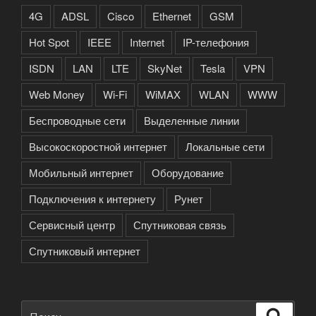
4G
ADSL
Cisco
Ethernet
GSM
Hot Spot
IEEE
Internet
IP-телефония
ISDN
LAN
LTE
SkyNet
Tesla
VPN
Web Money
Wi-Fi
WiMAX
WLAN
WWW
Беспроводные сети
Выделенные линии
Высокоскоростной интернет
Локальные сети
Мобильный интернет
Оборудование
Подключения к интернету
Рунет
Сервисный центр
Спутниковая связь
Спутниковый интернет
Искать:
Поиск