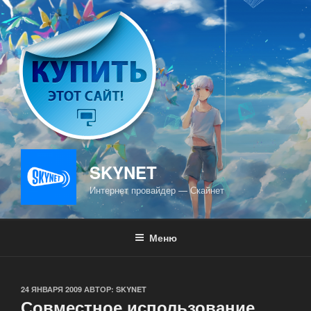
Перейти
к
содержимому
SKYNET
Интернет провайдер — Скайнет
Меню
ОПУБЛИКОВАНО
24 ЯНВАРЯ 2009
АВТОР:
SKYNET
Совместное использование