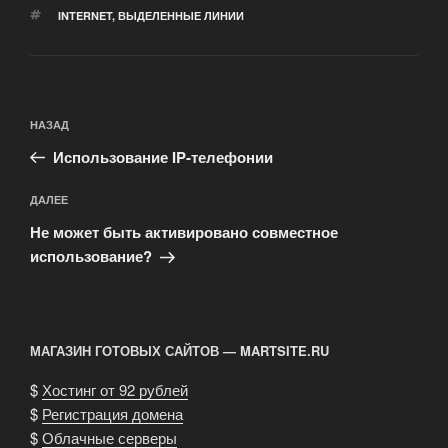
МЕТКИ
INTERNET
,
ВЫДЕЛЕННЫЕ ЛИНИИ
Навигация
Предыдущая
НАЗАД
по
запись:
записям
Использование IP-телефонии
Следующая
ДАЛЕЕ
запись
Не может быть активировано совместное
использование?
МАГАЗИН ГОТОВЫХ САЙТОВ — MARTSITE.RU
$
Хостинг от 92 рублей
$
Регистрация домена
$
Облачные серверы